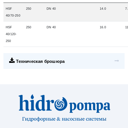
HSF
250
DN 40
14.0
7
40/70-250
HSF
250
DN 40
16.0
1
40/120-
250
Техническая брошюра