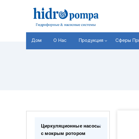
Дом
О Нас
Продукция
Сферы Пр
Циркуляционные насосы
с мокрым ротором