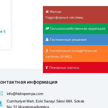
Жилые
Гидрофорные системы
Сельскохозяйственная ирригация
ы с
Гостиничные решения
Отопительно-охладительные
системы (HVAC)
Пожарные насосы
онтактная информация
info@hidropompa.com
Cumhuriyet Mah. Eski Sanayi Sitesi 684. Sokak
No: 51 Muratpaşa/Antalya