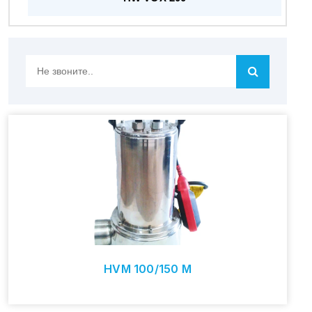
Не
звоните..
HVM 100/150 M