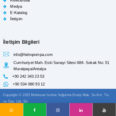
Referanslar
Medya
E-Katalog
İletişim
İletişim Bilgileri
info@hidropompa.com
Cumhuriyet Mah. Eski Sanayi Sitesi 684. Sokak No: 51
Muratpaşa/Antalya
+90 242 343 23 53
+90 534 080 93 12
Copyright © 2022 Motorsan Isıtma Soğutma Enerji Mak. Su Arıt. Tic.
ve San. Ltd. Şti.