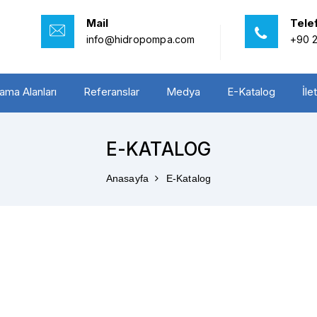
Mail
Tele
info@hidropompa.com
+90 2
ama Alanları
Referanslar
Medya
E-Katalog
İle
E-KATALOG
Anasayfa
E-Katalog