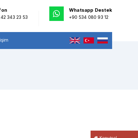
fon
Whatsapp Destek
42 343 23 53
+90 534 080 93 12
tişim
Konutsal