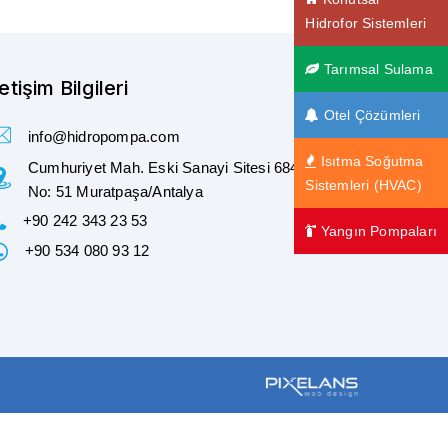
Hidrofor Sistemleri
Tarımsal Sulama
letişim Bilgileri
Otel Çözümleri
info@hidropompa.com
Isıtma Soğutma
Cumhuriyet Mah. Eski Sanayi Sitesi 684. Sokak
Sistemleri (HVAC)
No: 51 Muratpaşa/Antalya
+90 242 343 23 53
Yangın Pompaları
+90 534 080 93 12