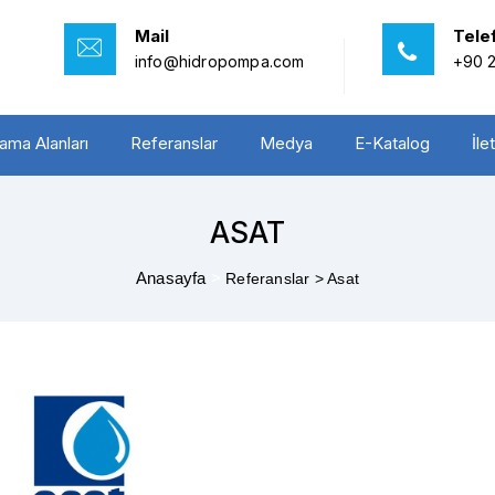
Mail
Tele
info@hidropompa.com
+90 2
ama Alanları
Referanslar
Medya
E-Katalog
İle
ASAT
Anasayfa
>
Referanslar >
Asat