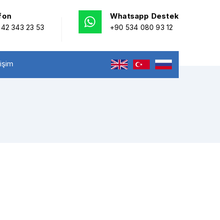
fon
Whatsapp Destek
42 343 23 53
+90 534 080 93 12
tişim