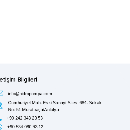
letişim Bilgileri
info@hidropompa.com
Cumhuriyet Mah. Eski Sanayi Sitesi 684. Sokak
No: 51 Muratpaşa/Antalya
+90 242 343 23 53
+90 534 080 93 12